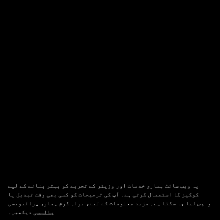
یہ ویب سائٹ ہماری خدمات اور وزیٹر کے تجربے کو بہتر بنانے کے لیے
کوکیز کا استعمال کرتی ہے۔ آپ کی ترجیحات کو کسی بھی وقت تبدیل یا
واپس لیا جا سکتا ہے۔ مزید معلومات کے لیے، براہ کرم ہماری
پرائیویسی
پالیسی
دیکھیں۔