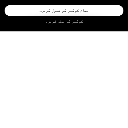
تمام کوکیز کو قبول کریں۔
کوکیز کا نظم کریں۔
→
→
کمائیں
لیول اپ
ریڈیم کریں۔
ہر خریداری پر کمائیں۔
جب بھی آپ Rizon کے ساتھ خرچ کرتے ہیں،
پوائنٹس آپ کے اکاؤنٹ میں شامل کیے جاتے
ہیں۔ ہر خریداری آپ کو بہتر انعامات کے
قریب لے جاتی ہے۔