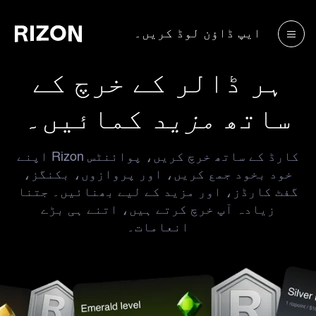
ایپ ڈاؤن لوڈ کریں۔
ہر ڈالر کے خرچ کے
مزید
ساتھ
کمائیں۔
اپنے Rizon کارڈ کے ساتھ خرچ کریں، پوائنٹس
خود بخود جمع کریں، اور پروازوں، بکنگز،
گفٹ کارڈز، اور مزید کے لیے بھنائیں۔ جتنا
زیادہ آپ خرچ کرتے ہیں، اتنے ہی بڑے
انعامات۔